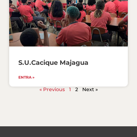
S.U.Cacique Majagua
ENTRA »
« Previous
1
2
Next »