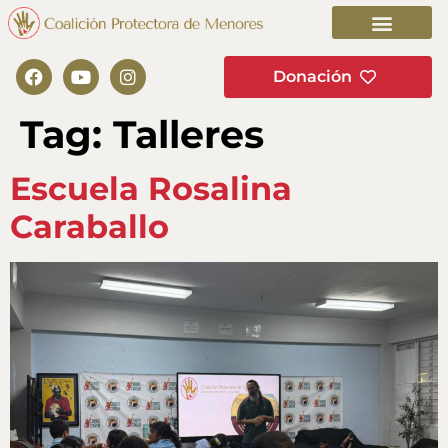
Donación
Tag:
Talleres
Escuela Rosalina
Caraballo