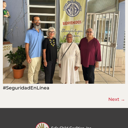
#SeguridadEnLínea
Next
→